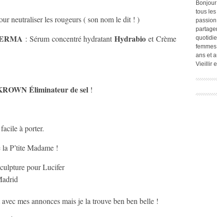
Bonjour
tous les
our neutraliser les rougeurs ( son nom le dit ! )
passion.
partage
DERMA
Hydrabio
: Sérum concentré hydratant
et Crème
quotidie
femmes,
ans et a
Vieillir
KROWN Éliminateur de sel
!
facile à porter.
e la P’tite Madame !
Madrid
 avec mes annonces mais je la trouve ben ben belle !