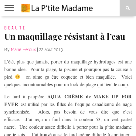
ACCUEIL
BEAUTÉ
BEAUTÉ
MODE
ART
À
DE
PROPOS
Un maquillage résistant à l’eau
VIVRE
By
Marie Héroux
|
22 août 2013
L’été, plus que jamais, porter du maquillage hydrofuges est une
bonne idée. Pour la plage, la piscine et pourquoi pas la course à
pied
on aime ça être coquette et bien maquillée. Voici
quelques incontournables pour un look de plage qui tient le coup.
AQUA CRÈME de MAKE UP FOR
Le fard à paupière
EVER
est utilisé par les filles de l’équipe canadienne de nage
synchronisée. Alors, pas besoin de vous dire que c’est
efficace. J’ai reçu un fard dans la couleur 53, un vert pastel
nacré. Une couleur assez difficile à porter pour la p’tite madame
que je suis. J’ai trouvé aussi le fard crème difficile à appliquer.