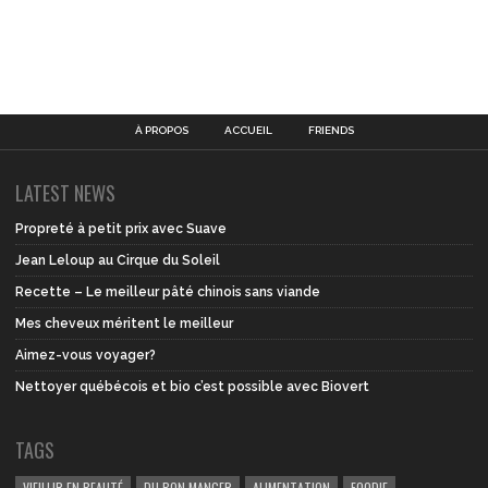
À PROPOS
ACCUEIL
FRIENDS
LATEST NEWS
Propreté à petit prix avec Suave
Jean Leloup au Cirque du Soleil
Recette – Le meilleur pâté chinois sans viande
Mes cheveux méritent le meilleur
Aimez-vous voyager?
Nettoyer québécois et bio c’est possible avec Biovert
TAGS
VIEILLIR EN BEAUTÉ
DU BON MANGER
ALIMENTATION
FOODIE