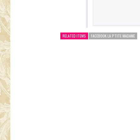
RELATED ITEMS
FACEBOOK LA P'TITE MADAME