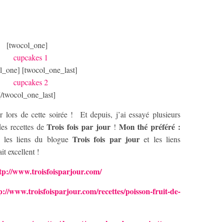
[twocol_one]
l_one] [twocol_one_last]
[/twocol_one_last]
r lors de cette soirée ! Et depuis, j’ai essayé plusieurs
Trois fois par jour
Mon thé préféré :
des recettes de
!
Trois fois par jour
 les liens du blogue
et les liens
it excellent !
tp://www.troisfoisparjour.com/
p://www.troisfoisparjour.com/recettes/poisson-fruit-de-