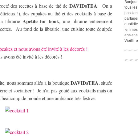
Bonjour
DAVIDsTEA
cocté des recettes à base de thé de
. On a
tous les
licieux !), des cupakes au thé et des cocktails à base de
passion.
partage
Apetite for book
a librairie
, une librairie entièrement
quotidie
ecettes. Au fond de la librairie, une cuisine toute équipée
femmes,
ans et a
Vieillir
 avons été invité à les décorés !
DAVIDsTEA
te, nous sommes allés à la boutique
, située
verre et socialiser ! Je n’ai pas gouté aux cocktails mais on
ait beaucoup de monde et une ambiance très festive.