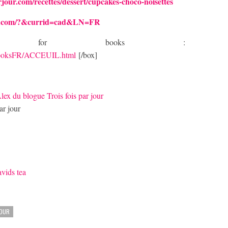
rjour.com/recettes/dessert/cupcakes-choco-noisettes
ea.com/?&currid=cad&LN=FR
petite for books :
eBooksFR/ACCEUIL.html
[/box]
ar jour
JOUR