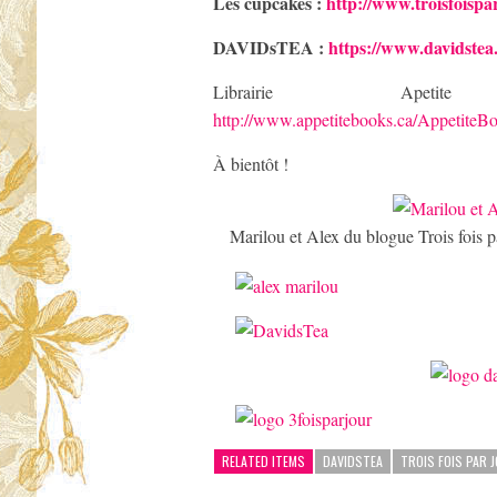
Les cupcakes :
http://www.troisfoispa
DAVIDsTEA :
https://www.davidst
Librairie A
http://www.appetitebooks.ca/Appetit
À bientôt !
Marilou et Alex du blogue Trois fois p
RELATED ITEMS
DAVIDSTEA
TROIS FOIS PAR 