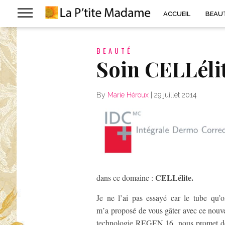
ACCUEIL
BEAU
BEAUTÉ
Soin CELLéli
By
Marie Héroux
|
29 juillet 2014
CELLélite.
dans ce domaine :
Je ne l’ai pas essayé car le tube qu’
m’a proposé de vous gâter avec ce nouvea
technologie REGEN 16, nous promet de ré