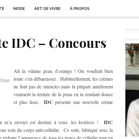
TÉ
MODE
ART DE VIVRE
À PROPOS
te IDC – Concours
Ah la vilaine peau d’orange ! On voudrait bien
toute s’en débarrasser. Habituellement, les crèmes
ne font pas de miracles mais la plupart améliorent
vraiment la texture de la peau en la rendant douce
IDC
et plus lisse.
présente une nouvelle crème
IDC
on m’a envoyé est destiné à vous, les lectrices !
u soin du corps anti-cellulite. Ce soin, fabriqué avec la
duire l’apparence de tous les types de cellulite tout en