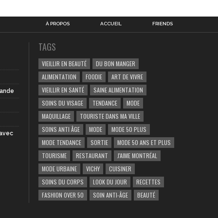
À PROPOS
ACCUEIL
FRIENDS
TAGS
VIEILLIR EN BEAUTÉ
DU BON MANGER
ALIMENTATION
FOODIE
ART DE VIVRE
VIEILLIR EN SANTÉ
SAINE ALIMENTATION
iande
SOINS DU VISAGE
TENDANCE
MODE
MAQUILLAGE
TOURISTE DANS MA VILLE
SOINS ANTI ÂGE
MODE
MODE 50 PLUS
 avec
MODE TENDANCE
SORTIE
MODE 50 ANS ET PLUS
TOURISME
RESTAURANT
J'AIME MONTRÉAL
MODE URBAINE
VICHY
CUISINER
SOINS DU CORPS
LOOK DU JOUR
RECETTES
FASHION OVER 50
SOIN ANTI-ÂGE
BEAUTÉ