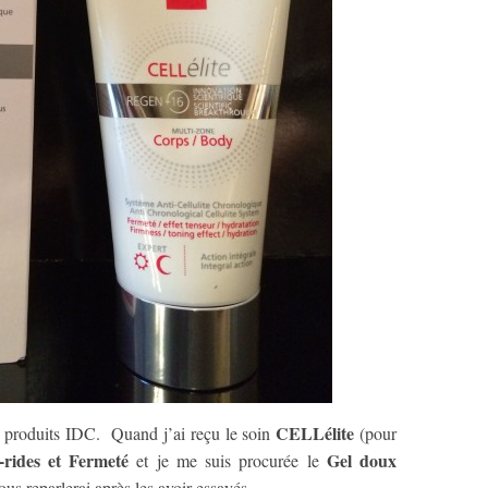
CELLélite
e produits IDC. Quand j’ai reçu le soin
(pour
-rides et Fermeté
Gel doux
et je me suis procurée le
ous reparlerai après les avoir essayés.