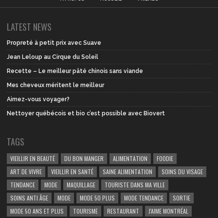
LATEST NEWS
Propreté à petit prix avec Suave
Jean Leloup au Cirque du Soleil
Recette – Le meilleur pâté chinois sans viande
Mes cheveux méritent le meilleur
Aimez-vous voyager?
Nettoyer québécois et bio c’est possible avec Biovert
TAGS
VIEILLIR EN BEAUTÉ
DU BON MANGER
ALIMENTATION
FOODIE
ART DE VIVRE
VIEILLIR EN SANTÉ
SAINE ALIMENTATION
SOINS DU VISAGE
TENDANCE
MODE
MAQUILLAGE
TOURISTE DANS MA VILLE
SOINS ANTI ÂGE
MODE
MODE 50 PLUS
MODE TENDANCE
SORTIE
MODE 50 ANS ET PLUS
TOURISME
RESTAURANT
J'AIME MONTRÉAL