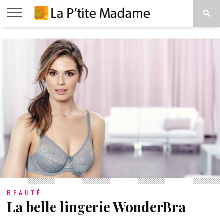
ACCUEIL
BEAUTÉ
MODE
ART
À
DE
PROPOS
VIVRE
BEAUTÉ
La belle lingerie WonderBra