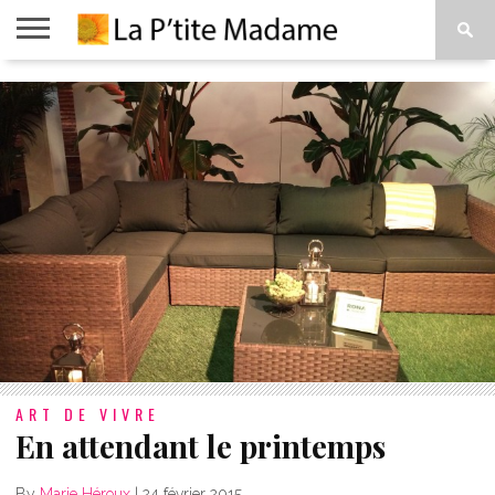
ACCUEIL
BEAUTÉ
MODE
ART
À
DE
PROPOS
VIVRE
ART DE VIVRE
En attendant le printemps
By
Marie Héroux
|
24 février 2015