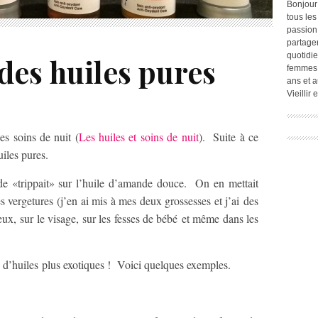
Bonjour
tous les
passion.
partage
quotidie
 des huiles pures
femmes,
ans et a
Vieillir
es soins de nuit (
Les huiles et soins de nuit
). Suite à ce
uiles pures.
nde «trippait» sur l’huile d’amande douce. On en mettait
s vergetures (j’en ai mis à mes deux grossesses et j’ai des
x, sur le visage, sur les fesses de bébé et même dans les
se d’huiles plus exotiques ! Voici quelques exemples.