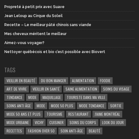
Propreté à petit prix avec Suave
Jean Leloup au Cirque du Soleil
Recette – Le meilleur pâté chinois sans viande
Mes cheveux méritent le meilleur
Aimez-vous voyager?
Nettoyer québécois et bio c’est possible avec Biovert
TAGS
VIEILLIR EN BEAUTÉ
DU BON MANGER
ALIMENTATION
FOODIE
ART DE VIVRE
VIEILLIR EN SANTÉ
SAINE ALIMENTATION
SOINS DU VISAGE
TENDANCE
MODE
MAQUILLAGE
TOURISTE DANS MA VILLE
SOINS ANTI ÂGE
MODE
MODE 50 PLUS
MODE TENDANCE
SORTIE
MODE 50 ANS ET PLUS
TOURISME
RESTAURANT
J'AIME MONTRÉAL
MODE URBAINE
VICHY
CUISINER
SOINS DU CORPS
LOOK DU JOUR
RECETTES
FASHION OVER 50
SOIN ANTI-ÂGE
BEAUTÉ