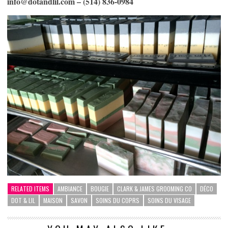
info@dotandlil.com
– (514) 836-0984
RELATED ITEMS
AMBIANCE
BOUGIE
CLARK & JAMES GROOMING CO
DÉCO
DOT & LIL
MAISON
SAVON
SOINS DU COPRS
SOINS DU VISAGE