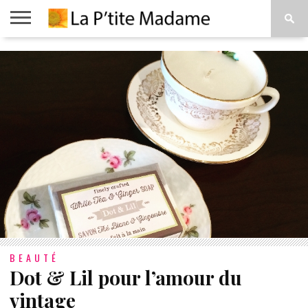
ACCUEIL
BEAUTÉ
MODE
ART
À
DE
PROPOS
VIVRE
BEAUTÉ
Dot & Lil pour l’amour du
vintage