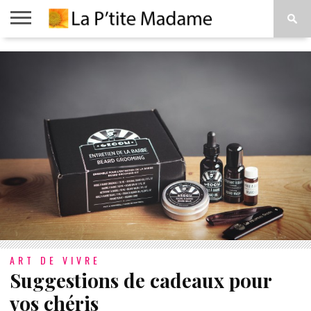
ACCUEIL
BEAUTÉ
MODE
ART
À
DE
PROPOS
VIVRE
ART DE VIVRE
Suggestions de cadeaux pour
vos chéris