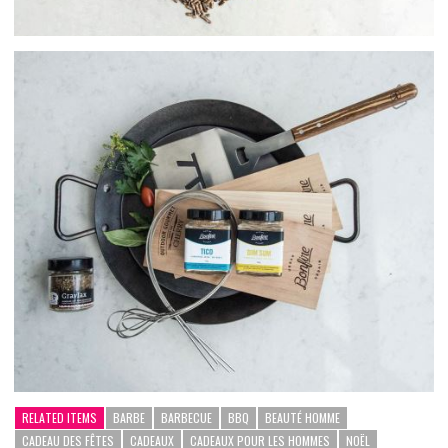
RELATED ITEMS
BARBE
BARBECUE
BBQ
BEAUTÉ HOMME
CADEAU DES FÊTES
CADEAUX
CADEAUX POUR LES HOMMES
NOËL