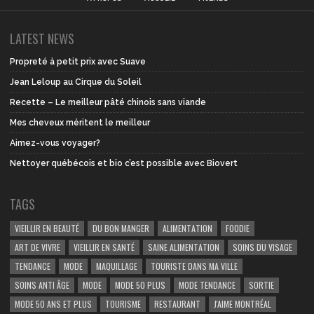
LATEST NEWS
Propreté à petit prix avec Suave
Jean Leloup au Cirque du Soleil
Recette – Le meilleur pâté chinois sans viande
Mes cheveux méritent le meilleur
Aimez-vous voyager?
Nettoyer québécois et bio c’est possible avec Biovert
TAGS
VIEILLIR EN BEAUTÉ
DU BON MANGER
ALIMENTATION
FOODIE
ART DE VIVRE
VIEILLIR EN SANTÉ
SAINE ALIMENTATION
SOINS DU VISAGE
TENDANCE
MODE
MAQUILLAGE
TOURISTE DANS MA VILLE
SOINS ANTI ÂGE
MODE
MODE 50 PLUS
MODE TENDANCE
SORTIE
MODE 50 ANS ET PLUS
TOURISME
RESTAURANT
J'AIME MONTRÉAL