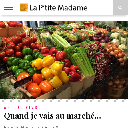
ACCUEIL
BEAUTÉ
MODE
ART
À
DE
PROPOS
VIVRE
ART DE VIVRE
Quand je vais au marché…
By
Marie Héroux
|
29 juin 2016