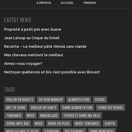
À PROPOS
ACCUEIL
FRIENDS
LATEST NEWS
Propreté à petit prix avec Suave
Jean Leloup au Cirque du Soleil
Recette – Le meilleur pâté chinois sans viande
Mes cheveux méritent le meilleur
Aimez-vous voyager?
Nettoyer québécois et bio c’est possible avec Biovert
TAGS
VIEILLIR EN BEAUTÉ
DU BON MANGER
ALIMENTATION
FOODIE
ART DE VIVRE
VIEILLIR EN SANTÉ
SAINE ALIMENTATION
SOINS DU VISAGE
TENDANCE
MODE
MAQUILLAGE
TOURISTE DANS MA VILLE
SOINS ANTI ÂGE
MODE
MODE 50 PLUS
MODE TENDANCE
SORTIE
MODE 50 ANS ET PLUS
TOURISME
RESTAURANT
J'AIME MONTRÉAL