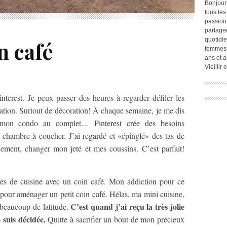
Bonjour
tous les
passion.
partage
quotidie
n café
femmes,
ans et a
Vieillir
terest. Je peux passer des heures à regarder défiler les
ation. Surtout de décoration! À chaque semaine, je me dis
 mon condo au complet… Pinterest crée des besoins
chambre à coucher. J’ai regardé et «épinglé» des tas de
lement, changer mon jeté et mes coussins. C’est parfait!
ges de cuisine avec un coin café. Mon addiction pour ce
 pour aménager un petit coin café. Hélas, ma mini cuisine,
C’est quand j’ai reçu la très jolie
beaucoup de latitude.
suis décidée.
Quitte à sacrifier un bout de mon précieux