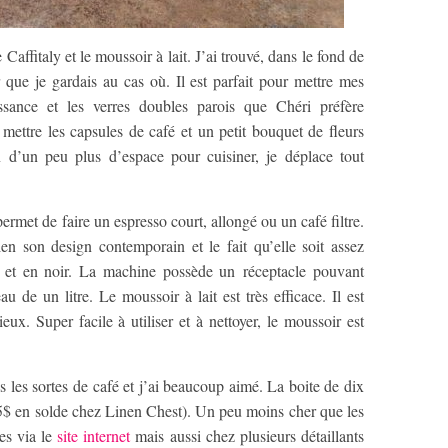
ffitaly et le moussoir à lait. J’ai trouvé, dans le fond de
que je gardais au cas où. Il est parfait pour mettre mes
ssance et les verres doubles parois que Chéri préfère
ettre les capsules de café et un petit bouquet de fleurs
n d’un peu plus d’espace pour cuisiner, je déplace tout
ermet de faire un espresso court, allongé ou un café filtre.
bien son design contemporain et le fait qu’elle soit assez
c et en noir. La machine possède un réceptacle pouvant
u de un litre. Le moussoir à lait est très efficace. Il est
ieux. Super facile à utiliser et à nettoyer, le moussoir est
s les sortes de café et j’ai beaucoup aimé. La boite de dix
25$ en solde chez Linen Chest). Un peu moins cher que les
es via le
site internet
mais aussi chez plusieurs détaillants