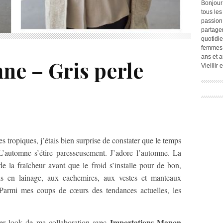
Bonjour
tous les
passion.
partage
quotidie
femmes,
ans et a
ne – Gris perle
Vieillir
s tropiques, j’étais bien surprise de constater que le temps
L’automne s’étire paresseusement. J’adore l’automne. La
 de la fraîcheur avant que le froid s’installe pour de bon,
ls en lainage, aux cachemires, aux vestes et manteaux
s. Parmi mes coups de cœurs des tendances actuelles, les
Importations Manon
ier look de ma collaboration avec