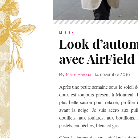
MODE
Look d’autom
avec AirField
By
Marie Héroux
|
14 novembre 2016
Après une petite semaine sous le soleil de
doux est toujours présent à Montréal. 
plus belle saison pour relaxer, profiter
avant la neige. Je suis accro aux pul
douillets, aux foulards, aux bottillon
pastels, en pêches, bleus et gris.
C’est le temps de vous révéler le dern