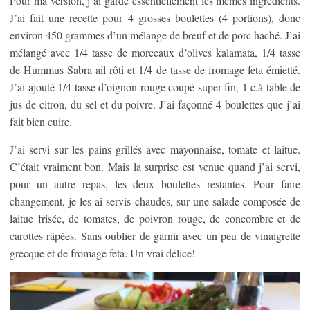
Pour ma version, j’ai gardé essentiellement les mêmes ingrédients.
J’ai fait une recette pour 4 grosses boulettes (4 portions), donc
environ 450 grammes d’un mélange de bœuf et de porc haché. J’ai
mélangé avec 1/4 tasse de morceaux d’olives kalamata, 1/4 tasse
de Hummus Sabra ail rôti et 1/4 de tasse de fromage feta émietté.
J’ai ajouté 1/4 tasse d’oignon rouge coupé super fin, 1 c.à table de
jus de citron, du sel et du poivre. J’ai façonné 4 boulettes que j’ai
fait bien cuire.
J’ai servi sur les pains grillés avec mayonnaise, tomate et laitue.
C’était vraiment bon. Mais la surprise est venue quand j’ai servi,
pour un autre repas, les deux boulettes restantes. Pour faire
changement, je les ai servis chaudes, sur une salade composée de
laitue frisée, de tomates, de poivron rouge, de concombre et de
carottes râpées. Sans oublier de garnir avec un peu de vinaigrette
grecque et de fromage feta. Un vrai délice!