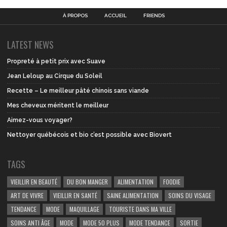
À PROPOS
ACCUEIL
FRIENDS
LATEST NEWS
Propreté à petit prix avec Suave
Jean Leloup au Cirque du Soleil
Recette – Le meilleur pâté chinois sans viande
Mes cheveux méritent le meilleur
Aimez-vous voyager?
Nettoyer québécois et bio c’est possible avec Biovert
TAGS
VIEILLIR EN BEAUTÉ
DU BON MANGER
ALIMENTATION
FOODIE
ART DE VIVRE
VIEILLIR EN SANTÉ
SAINE ALIMENTATION
SOINS DU VISAGE
TENDANCE
MODE
MAQUILLAGE
TOURISTE DANS MA VILLE
SOINS ANTI ÂGE
MODE
MODE 50 PLUS
MODE TENDANCE
SORTIE