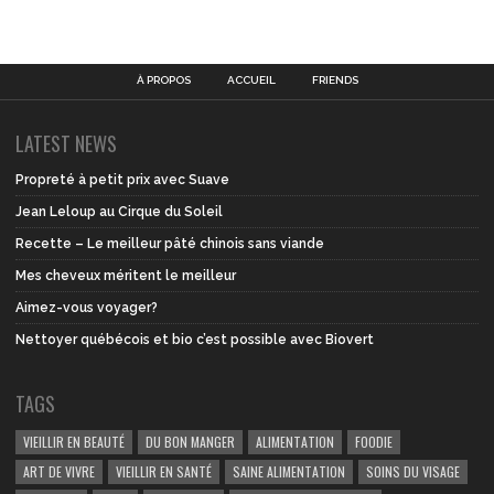
À PROPOS
ACCUEIL
FRIENDS
LATEST NEWS
Propreté à petit prix avec Suave
Jean Leloup au Cirque du Soleil
Recette – Le meilleur pâté chinois sans viande
Mes cheveux méritent le meilleur
Aimez-vous voyager?
Nettoyer québécois et bio c’est possible avec Biovert
TAGS
VIEILLIR EN BEAUTÉ
DU BON MANGER
ALIMENTATION
FOODIE
ART DE VIVRE
VIEILLIR EN SANTÉ
SAINE ALIMENTATION
SOINS DU VISAGE