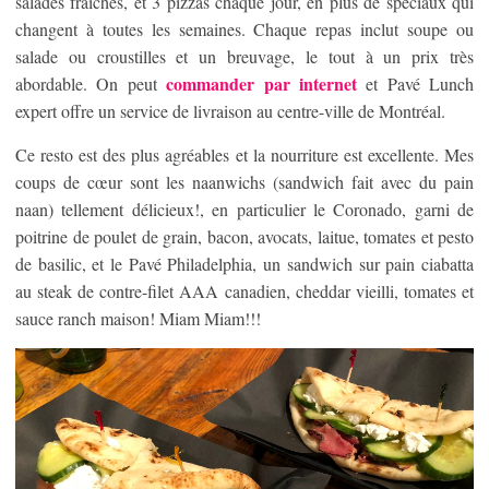
salades fraîches, et 3 pizzas chaque jour, en plus de spéciaux qui
changent à toutes les semaines. Chaque repas inclut soupe ou
salade ou croustilles et un breuvage, le tout à un prix très
commander par internet
abordable. On peut
et Pavé Lunch
expert offre un service de livraison au centre-ville de Montréal.
Ce resto est des plus agréables et la nourriture est excellente. Mes
coups de cœur sont les naanwichs (sandwich fait avec du pain
naan) tellement délicieux!, en particulier le Coronado, garni de
poitrine de poulet de grain, bacon, avocats, laitue, tomates et pesto
de basilic, et le Pavé Philadelphia, un sandwich sur pain ciabatta
au steak de contre-filet AAA canadien, cheddar vieilli, tomates et
sauce ranch maison! Miam Miam!!!