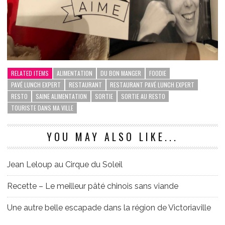
RELATED ITEMS
ALIMENTATION
DU BON MANGER
FOODIE
PAVÉ LUNCH EXPERT
RESTAURANT
RESTAURANT PAVÉ LUNCH EXPERT
RESTO
SAINE ALIMENTATION
SORTIE
SORTIE AU RESTO
TOURISTE DANS MA VILLE
YOU MAY ALSO LIKE...
Jean Leloup au Cirque du Soleil
Recette – Le meilleur pâté chinois sans viande
Une autre belle escapade dans la région de Victoriaville