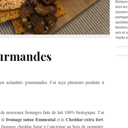
Bonjour
tous les
passion.
partage
quotidie
femmes,
ans et a
Vieillir
ourmandes
 en actualités gourmandes. J’ai reçu plusieurs produits à
de nouveaux fromages faits de lait 100% biologique. J’ai
fromage suisse Emmental
Cheddar extra fort
, le
et le
.
 fromage cheddar fumé à l’ancienne au bois de pommier.