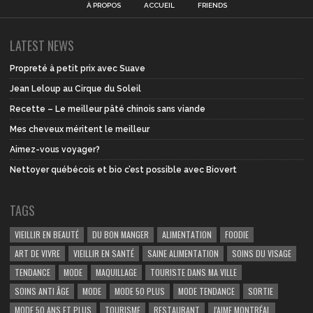
À PROPOS
ACCUEIL
FRIENDS
LATEST NEWS
Propreté à petit prix avec Suave
Jean Leloup au Cirque du Soleil
Recette – Le meilleur pâté chinois sans viande
Mes cheveux méritent le meilleur
Aimez-vous voyager?
Nettoyer québécois et bio c’est possible avec Biovert
TAGS
VIEILLIR EN BEAUTÉ
DU BON MANGER
ALIMENTATION
FOODIE
ART DE VIVRE
VIEILLIR EN SANTÉ
SAINE ALIMENTATION
SOINS DU VISAGE
TENDANCE
MODE
MAQUILLAGE
TOURISTE DANS MA VILLE
SOINS ANTI ÂGE
MODE
MODE 50 PLUS
MODE TENDANCE
SORTIE
MODE 50 ANS ET PLUS
TOURISME
RESTAURANT
J'AIME MONTRÉAL