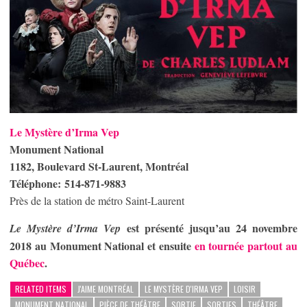
Le Mystère d’Irma Vep
Monument National
1182, Boulevard St-Laurent, Montréal
Téléphone:
514-871-9883
Près de la station de métro Saint-Laurent
est présenté jusqu’au 24 novembre
Le Mystère d’Irma Vep
2018 au Monument National et ensuite
en tournée partout au
Québec
.
RELATED ITEMS
J'AIME MONTRÉAL
LE MYSTÈRE D'IRMA VEP
LOISIR
MONUMENT NATIONAL
PIÈCE DE THÉÂTRE
SORTIE
SORTIES
THÉÂTRE