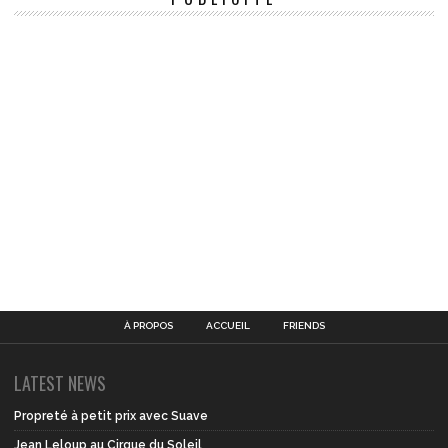
À PROPOS
ACCUEIL
FRIENDS
LATEST NEWS
Propreté à petit prix avec Suave
Jean Leloup au Cirque du Soleil