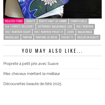
RELATED ITEMS
BEAUTÉ
BEAUTÉ HAUT DE GAMME
CHANTECAILLE
ELA + CHRISTI BELCOURT
EXPÉRIENCE MAGASINAGE LUXE
HOLT RENFREW
HOLT RENFREW OGILVY
HOLT RENFREW PROJET H
LOEWE
MAGASINAGE
MAQUILLAGE
PARFUM
PARFUMS DE NICHE
POCHETTE
VIEILLIR EN BEAUTÉ
YOU MAY ALSO LIKE...
Propreté à petit prix avec Suave
Mes cheveux méritent le meilleur
Découvertes beauté de l’été 2025