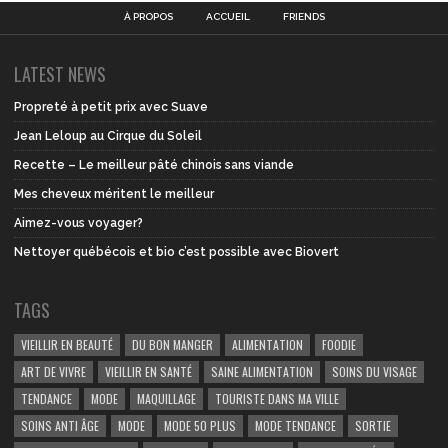
À PROPOS
ACCUEIL
FRIENDS
LATEST NEWS
Propreté à petit prix avec Suave
Jean Leloup au Cirque du Soleil
Recette – Le meilleur pâté chinois sans viande
Mes cheveux méritent le meilleur
Aimez-vous voyager?
Nettoyer québécois et bio c’est possible avec Biovert
TAGS
VIEILLIR EN BEAUTÉ
DU BON MANGER
ALIMENTATION
FOODIE
ART DE VIVRE
VIEILLIR EN SANTÉ
SAINE ALIMENTATION
SOINS DU VISAGE
TENDANCE
MODE
MAQUILLAGE
TOURISTE DANS MA VILLE
SOINS ANTI ÂGE
MODE
MODE 50 PLUS
MODE TENDANCE
SORTIE