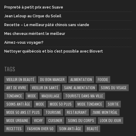
Propreté à petit prix avec Suave
Jean Leloup au Cirque du Soleil
Recette – Le meilleur pâté chinois sans viande
Mes cheveux méritent le meilleur
Aimez-vous voyager?
Nettoyer québécois et bio c’est possible avec Biovert
TAGS
VIEILLIR EN BEAUTÉ
DU BON MANGER
ALIMENTATION
FOODIE
ART DE VIVRE
VIEILLIR EN SANTÉ
SAINE ALIMENTATION
SOINS DU VISAGE
TENDANCE
MODE
MAQUILLAGE
TOURISTE DANS MA VILLE
SOINS ANTI ÂGE
MODE
MODE 50 PLUS
MODE TENDANCE
SORTIE
MODE 50 ANS ET PLUS
TOURISME
RESTAURANT
J'AIME MONTRÉAL
MODE URBAINE
VICHY
CUISINER
SOINS DU CORPS
LOOK DU JOUR
RECETTES
FASHION OVER 50
SOIN ANTI-ÂGE
BEAUTÉ