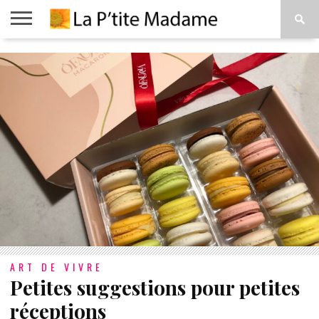
ACCUEIL
BEAUTÉ
MODE
ART
À
DE
PROPOS
VIVRE
ART DE VIVRE
Petites suggestions pour petites
réceptions