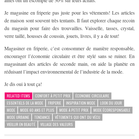
ainés ont un escompte de 30% sur leurs achats.
Je magasine en friperie pas juste pour les vêtements! Les articles
de maison sont souvent très tentants. Il faut explorer chaque recoin
du magasin pour faire des trouvailles. Vaisselle, tasses, crystal,
verre taillé, housses de coussin, jouets, livres, il y a de tout!
Magasiner en friperie, c’est consommer de manière responsable,
encourager l’économie circulaire et être stylé sans se ruiner. En
magasinant des articles de seconde main, on aide la planète en
réduisant l’impact environnemental de l’industrie de la mode.
Je dis oui à tout ça!
RELATED ITEMS
CONFORT À PETIT PRIX
ÉCONOMIE CIRCULAIRE
ESSENTIELS DE LA MODE
FRIPERIE
INSPIRATION MODE
LOOK DU JOUR
MODE
MODE 60 ANS ET PLUS
MODE À PETIT PRIX
MODE ÉCORESPONSABLE
MODE URBAINE
TENDANCE
VÊTEMENTS QUI ONT DU VÉCU
VIEILLIR EN BEAUTÉ
VILLAGE DES VALEURS