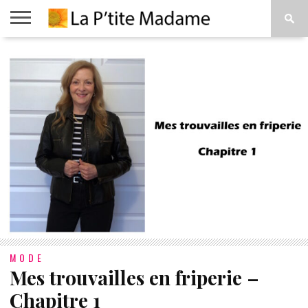
ACCUEIL
BEAUTÉ
MODE
ART
À
DE
PROPOS
VIVRE
MODE
Mes trouvailles en friperie –
Chapitre 1