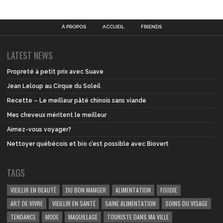
À PROPOS
ACCUEIL
FRIENDS
LATEST NEWS
Propreté à petit prix avec Suave
Jean Leloup au Cirque du Soleil
Recette – Le meilleur pâté chinois sans viande
Mes cheveux méritent le meilleur
Aimez-vous voyager?
Nettoyer québécois et bio c’est possible avec Biovert
TAGS
VIEILLIR EN BEAUTÉ
DU BON MANGER
ALIMENTATION
FOODIE
ART DE VIVRE
VIEILLIR EN SANTÉ
SAINE ALIMENTATION
SOINS DU VISAGE
TENDANCE
MODE
MAQUILLAGE
TOURISTE DANS MA VILLE