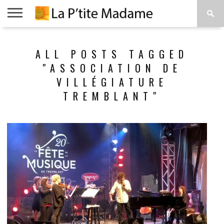
ACCUEIL
BEAUTÉ
MODE
ART
À
ALL POSTS TAGGED
DE
PROPOS
VIVRE
"ASSOCIATION DE
VILLÉGIATURE
TREMBLANT"