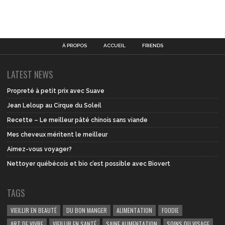
À PROPOS
ACCUEIL
FRIENDS
LATEST NEWS
Propreté à petit prix avec Suave
Jean Leloup au Cirque du Soleil
Recette – Le meilleur pâté chinois sans viande
Mes cheveux méritent le meilleur
Aimez-vous voyager?
Nettoyer québécois et bio c’est possible avec Biovert
TAGS
VIEILLIR EN BEAUTÉ
DU BON MANGER
ALIMENTATION
FOODIE
ART DE VIVRE
VIEILLIR EN SANTÉ
SAINE ALIMENTATION
SOINS DU VISAGE