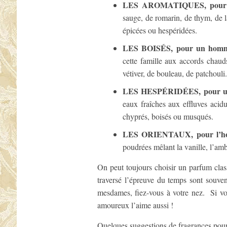
LES AROMATIQUES, pour 
sauge, de romarin, de thym, de 
épicées ou hespéridées.
LES BOISÉS, pour un homme é
cette famille aux accords chaud
vétiver, de bouleau, de patchouli.
LES HESPÉRIDÉES, pour un 
eaux fraîches aux effluves acid
chyprés, boisés ou musqués.
LES ORIENTAUX, pour l’h
poudrées mêlant la vanille, l’amb
On peut toujours choisir un parfum clas
traversé l’épreuve du temps sont souve
mesdames, fiez-vous à votre nez. Si v
amoureux l’aime aussi !
Quelques suggestions de fragrances po