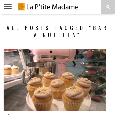
ACCUEIL
BEAUTÉ
MODE
ART
À
ALL POSTS TAGGED "BAR
DE
PROPOS
VIVRE
À NUTELLA"