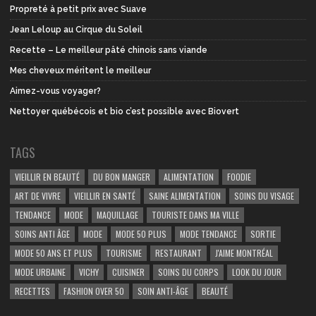
Propreté à petit prix avec Suave
Jean Leloup au Cirque du Soleil
Recette – Le meilleur pâté chinois sans viande
Mes cheveux méritent le meilleur
Aimez-vous voyager?
Nettoyer québécois et bio c’est possible avec Biovert
TAGS
VIEILLIR EN BEAUTÉ
DU BON MANGER
ALIMENTATION
FOODIE
ART DE VIVRE
VIEILLIR EN SANTÉ
SAINE ALIMENTATION
SOINS DU VISAGE
TENDANCE
MODE
MAQUILLAGE
TOURISTE DANS MA VILLE
SOINS ANTI ÂGE
MODE
MODE 50 PLUS
MODE TENDANCE
SORTIE
MODE 50 ANS ET PLUS
TOURISME
RESTAURANT
J'AIME MONTRÉAL
MODE URBAINE
VICHY
CUISINER
SOINS DU CORPS
LOOK DU JOUR
RECETTES
FASHION OVER 50
SOIN ANTI-ÂGE
BEAUTÉ