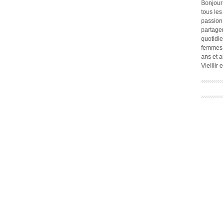
Bonjour
tous les
passion.
partage
quotidie
femmes,
ans et a
Vieillir