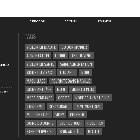
À PROPOS
ACCUEIL
FRIENDS
TAGS
VIEILLIR EN BEAUTÉ
DU BON MANGER
ALIMENTATION
FOODIE
ART DE VIVRE
VIEILLIR EN SANTÉ
SAINE ALIMENTATION
iande
SOINS DU VISAGE
TENDANCE
MODE
MAQUILLAGE
TOURISTE DANS MA VILLE
SOINS ANTI ÂGE
MODE
MODE 50 PLUS
 avec
MODE TENDANCE
SORTIE
MODE 50 ANS ET PLUS
TOURISME
RESTAURANT
J'AIME MONTRÉAL
MODE URBAINE
VICHY
CUISINER
SOINS DU CORPS
LOOK DU JOUR
RECETTES
FASHION OVER 50
SOIN ANTI-ÂGE
BEAUTÉ