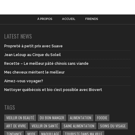
À PROPOS
ACCUEIL
FRIENDS
LATEST NEWS
Propreté à petit prix avec Suave
Jean Leloup au Cirque du Soleil
Recette – Le meilleur pâté chinois sans viande
Mes cheveux méritent le meilleur
Aimez-vous voyager?
Nettoyer québécois et bio c’est possible avec Biovert
TAGS
VIEILLIR EN BEAUTÉ
DU BON MANGER
ALIMENTATION
FOODIE
ART DE VIVRE
VIEILLIR EN SANTÉ
SAINE ALIMENTATION
SOINS DU VISAGE
TENDANCE
MODE
MAQUILLAGE
TOURISTE DANS MA VILLE