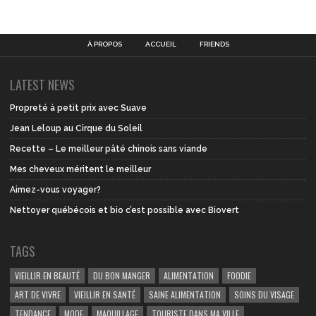
À PROPOS
ACCUEIL
FRIENDS
LATEST NEWS
Propreté à petit prix avec Suave
Jean Leloup au Cirque du Soleil
Recette – Le meilleur pâté chinois sans viande
Mes cheveux méritent le meilleur
Aimez-vous voyager?
Nettoyer québécois et bio c’est possible avec Biovert
TAGS
VIEILLIR EN BEAUTÉ
DU BON MANGER
ALIMENTATION
FOODIE
ART DE VIVRE
VIEILLIR EN SANTÉ
SAINE ALIMENTATION
SOINS DU VISAGE
TENDANCE
MODE
MAQUILLAGE
TOURISTE DANS MA VILLE