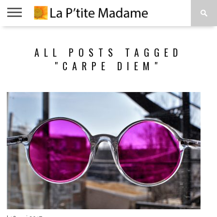
ACCUEIL
BEAUTÉ
MODE
ART
À
ALL POSTS TAGGED
DE
PROPOS
VIVRE
"CARPE DIEM"