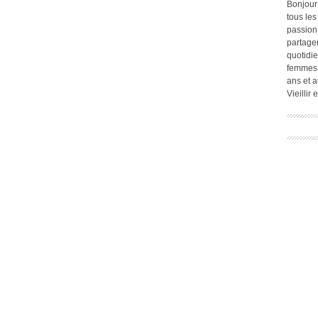
Bonjour
tous les
passion.
partage
quotidie
femmes,
ans et a
Vieillir