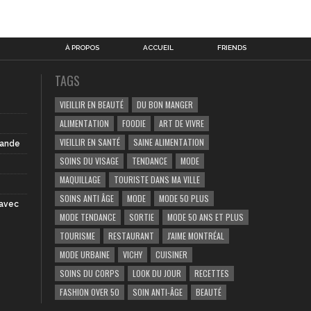
À PROPOS
ACCUEIL
FRIENDS
TAGS
VIEILLIR EN BEAUTÉ
DU BON MANGER
ALIMENTATION
FOODIE
ART DE VIVRE
VIEILLIR EN SANTÉ
SAINE ALIMENTATION
iande
SOINS DU VISAGE
TENDANCE
MODE
MAQUILLAGE
TOURISTE DANS MA VILLE
SOINS ANTI ÂGE
MODE
MODE 50 PLUS
 avec
MODE TENDANCE
SORTIE
MODE 50 ANS ET PLUS
TOURISME
RESTAURANT
J'AIME MONTRÉAL
MODE URBAINE
VICHY
CUISINER
SOINS DU CORPS
LOOK DU JOUR
RECETTES
FASHION OVER 50
SOIN ANTI-ÂGE
BEAUTÉ