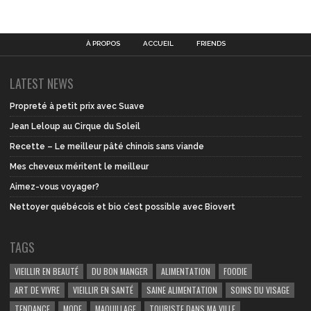
À PROPOS
ACCUEIL
FRIENDS
LATEST NEWS
Propreté à petit prix avec Suave
Jean Leloup au Cirque du Soleil
Recette – Le meilleur pâté chinois sans viande
Mes cheveux méritent le meilleur
Aimez-vous voyager?
Nettoyer québécois et bio c’est possible avec Biovert
TAGS
VIEILLIR EN BEAUTÉ
DU BON MANGER
ALIMENTATION
FOODIE
ART DE VIVRE
VIEILLIR EN SANTÉ
SAINE ALIMENTATION
SOINS DU VISAGE
TENDANCE
MODE
MAQUILLAGE
TOURISTE DANS MA VILLE