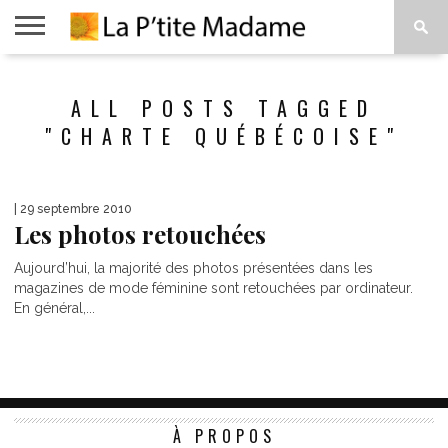
ACCUEIL
BEAUTÉ
MODE
ART
À
ALL POSTS TAGGED
DE
PROPOS
VIVRE
"CHARTE QUÉBÉCOISE"
| 29 septembre 2010
Les photos retouchées
Aujourd’hui, la majorité des photos présentées dans les
magazines de mode féminine sont retouchées par ordinateur.
En général,...
À PROPOS