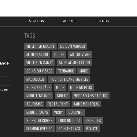
À PROPOS
ACCUEIL
FRIENDS
TAGS
VIEILLIR EN BEAUTÉ
DU BON MANGER
ALIMENTATION
FOODIE
ART DE VIVRE
VIEILLIR EN SANTÉ
SAINE ALIMENTATION
iande
SOINS DU VISAGE
TENDANCE
MODE
MAQUILLAGE
TOURISTE DANS MA VILLE
SOINS ANTI ÂGE
MODE
MODE 50 PLUS
 avec
MODE TENDANCE
SORTIE
MODE 50 ANS ET PLUS
TOURISME
RESTAURANT
J'AIME MONTRÉAL
MODE URBAINE
VICHY
CUISINER
SOINS DU CORPS
LOOK DU JOUR
RECETTES
FASHION OVER 50
SOIN ANTI-ÂGE
BEAUTÉ