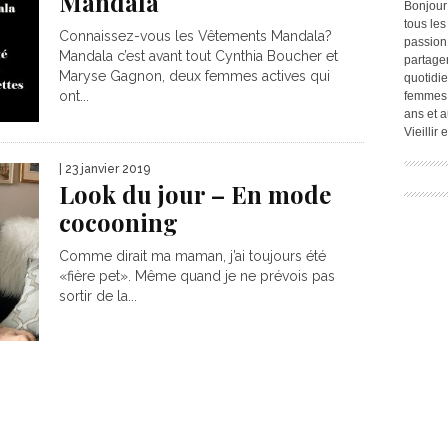
Mandala
Bonjour
tous les
Connaissez-vous les Vêtements Mandala?
passion.
Mandala c’est avant tout Cynthia Boucher et
partage
Maryse Gagnon, deux femmes actives qui
quotidie
ont...
femmes,
ans et a
Vieillir
| 23 janvier 2019
Look du jour – En mode
cocooning
Comme dirait ma maman, j’ai toujours été
«fière pet». Même quand je ne prévois pas
sortir de la...