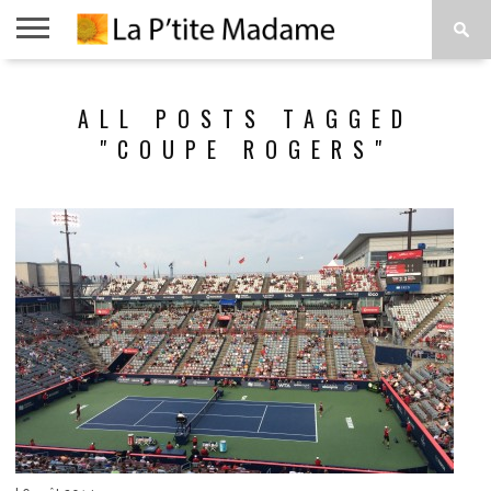
ACCUEIL
BEAUTÉ
MODE
ART
À
ALL POSTS TAGGED
DE
PROPOS
VIVRE
"COUPE ROGERS"