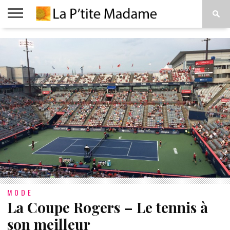
ACCUEIL
BEAUTÉ
MODE
ART
À
DE
PROPOS
VIVRE
MODE
La Coupe Rogers – Le tennis à
son meilleur