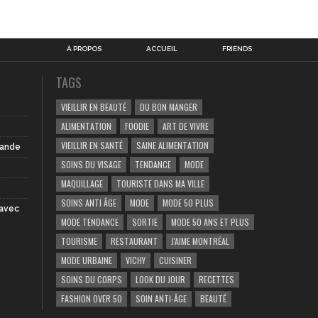
À PROPOS
ACCUEIL
FRIENDS
TAGS
VIEILLIR EN BEAUTÉ
DU BON MANGER
ALIMENTATION
FOODIE
ART DE VIVRE
VIEILLIR EN SANTÉ
SAINE ALIMENTATION
iande
SOINS DU VISAGE
TENDANCE
MODE
MAQUILLAGE
TOURISTE DANS MA VILLE
SOINS ANTI ÂGE
MODE
MODE 50 PLUS
 avec
MODE TENDANCE
SORTIE
MODE 50 ANS ET PLUS
TOURISME
RESTAURANT
J'AIME MONTRÉAL
MODE URBAINE
VICHY
CUISINER
SOINS DU CORPS
LOOK DU JOUR
RECETTES
FASHION OVER 50
SOIN ANTI-ÂGE
BEAUTÉ