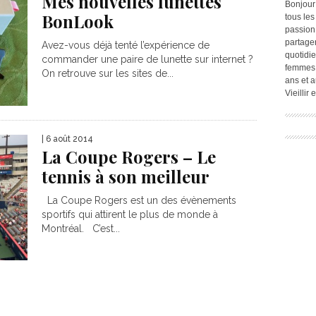
Mes nouvelles lunettes
Bonjour
BonLook
tous les
passion.
partage
Avez-vous déjà tenté l’expérience de
quotidie
commander une paire de lunette sur internet ?
femmes,
On retrouve sur les sites de...
ans et a
Vieillir
| 6 août 2014
La Coupe Rogers – Le
tennis à son meilleur
La Coupe Rogers est un des évènements
sportifs qui attirent le plus de monde à
Montréal. C’est...