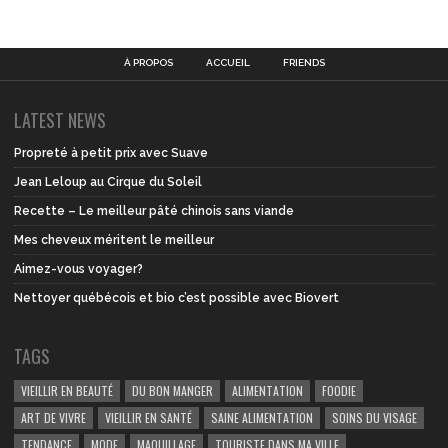
À PROPOS
ACCUEIL
FRIENDS
LATEST NEWS
Propreté à petit prix avec Suave
Jean Leloup au Cirque du Soleil
Recette – Le meilleur pâté chinois sans viande
Mes cheveux méritent le meilleur
Aimez-vous voyager?
Nettoyer québécois et bio c’est possible avec Biovert
TAGS
VIEILLIR EN BEAUTÉ
DU BON MANGER
ALIMENTATION
FOODIE
ART DE VIVRE
VIEILLIR EN SANTÉ
SAINE ALIMENTATION
SOINS DU VISAGE
TENDANCE
MODE
MAQUILLAGE
TOURISTE DANS MA VILLE