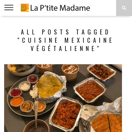
ACCUEIL
BEAUTÉ
MODE
ART
À
ALL POSTS TAGGED
DE
PROPOS
VIVRE
"CUISINE MEXICAINE
VÉGÉTALIENNE"