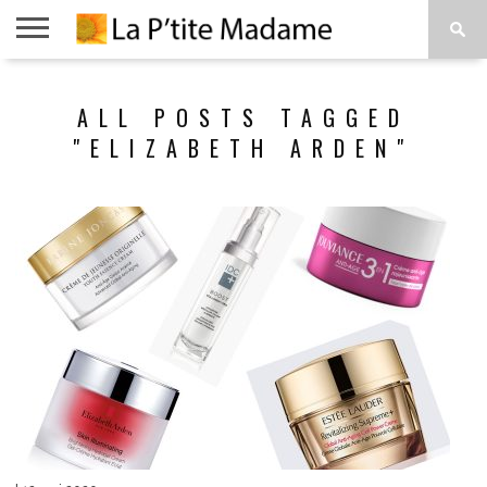
ACCUEIL
BEAUTÉ
MODE
ART
À
ALL POSTS TAGGED
DE
PROPOS
VIVRE
"ELIZABETH ARDEN"