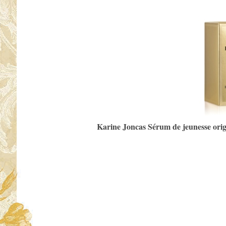
Karine Joncas Sérum de jeunesse origi