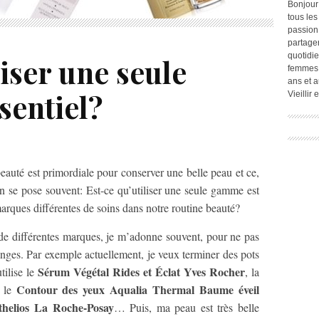
Bonjour
tous les
passion.
partage
quotidie
liser une seule
femmes,
ans et a
sentiel?
Vieillir
eauté est primordiale pour conserver une belle peau et ce,
n se pose souvent: Est-ce qu’utiliser une seule gamme est
marques différentes de soins dans notre routine beauté?
e différentes marques, je m’adonne souvent, pour ne pas
langes. Par exemple actuellement, je veux terminer des pots
Sérum Végétal Rides et Éclat Yves Rocher
tilise le
, la
Contour des yeux Aqualia Thermal Baume éveil
, le
thelios La Roche-Posay
… Puis, ma peau est très belle