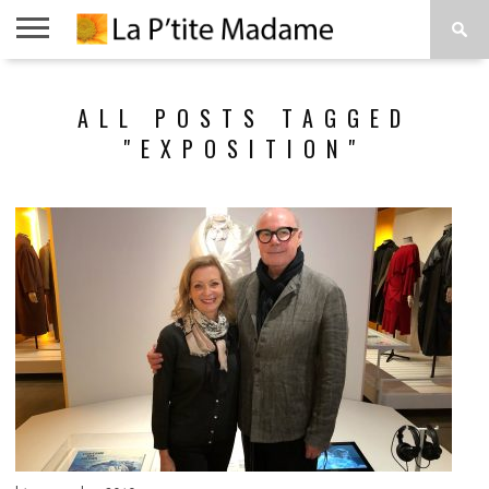
ACCUEIL
BEAUTÉ
MODE
ART
À
ALL POSTS TAGGED
DE
PROPOS
VIVRE
"EXPOSITION"