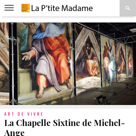
ACCUEIL
BEAUTÉ
MODE
ART
À
DE
PROPOS
VIVRE
ART DE VIVRE
La Chapelle Sixtine de Michel-
Ange