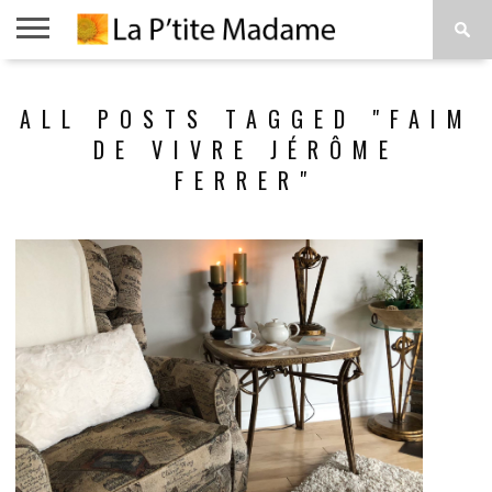
ACCUEIL
BEAUTÉ
MODE
ART
À
ALL POSTS TAGGED "FAIM
DE
PROPOS
VIVRE
DE VIVRE JÉRÔME
FERRER"