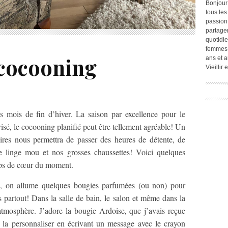
Bonjour
tous les
passion.
partage
quotidie
femmes,
 cocooning
ans et a
Vieillir
 mois de fin d’hiver. La saison par excellence pour le
sé, le cocooning planifié peut être tellement agréable! Un
ires nous permettra de passer des heures de détente, de
e linge mou et nos grosses chaussettes! Voici quelques
ups de cœur du moment.
e, on allume quelques bougies parfumées (ou non) pour
 partout! Dans la salle de bain, le salon et même dans la
atmosphère. J’adore la bougie Ardoise, que j’avais reçue
 la personnaliser en écrivant un message avec le crayon