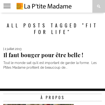
ACCUEIL
BEAUTÉ
MODE
ART
À
ALL POSTS TAGGED "FIT
DE
PROPOS
VIVRE
FOR LIFE"
| 2 juillet 2013
Il faut bouger pour être belle !
Tout le monde sait qu’il est important de garder la forme. Les
P’tites Madame profitent de beaucoup de...
À PROPOS