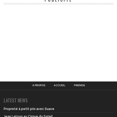
À PROPOS
ACCUEIL
FRIENDS
LATEST NEWS
Propreté à petit prix avec Suave
Jean Leloup au Cirque du Soleil