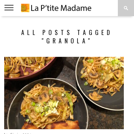
ACCUEIL
BEAUTÉ
MODE
ART
À
ALL POSTS TAGGED
DE
PROPOS
VIVRE
"GRANOLA"